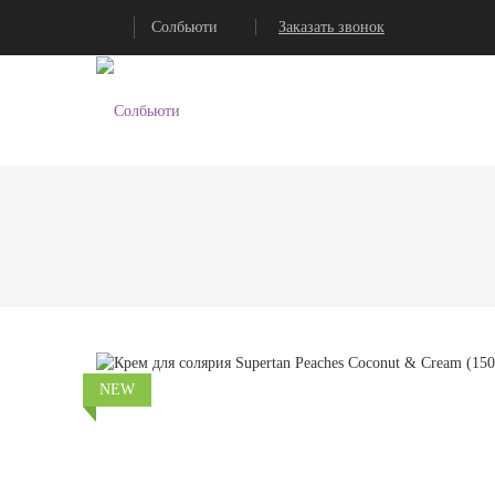
Солбьюти
Заказать звонок
NEW