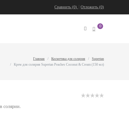
Сравнить (
0
)
Отложить
(
0
)
0
Главная
Косметика для солярия
Supertan
Крем для солярия Supertan Peaches Coconut & Cream (150 мл)
в солярии.