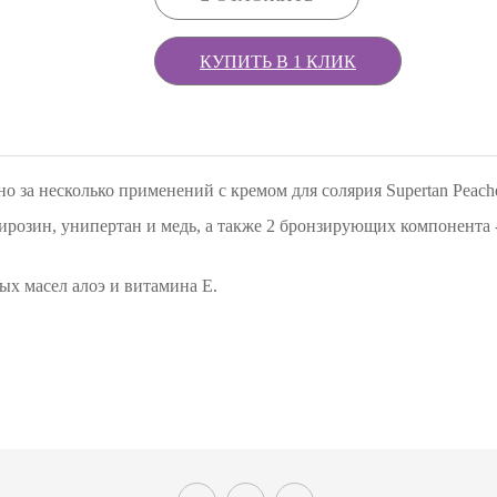
КУПИТЬ В 1 КЛИК
о за несколько применений с кремом для солярия Supertan Peach
тирозин, унипертан и медь, а также 2 бронзирующих компонента 
ых масел алоэ и витамина Е.