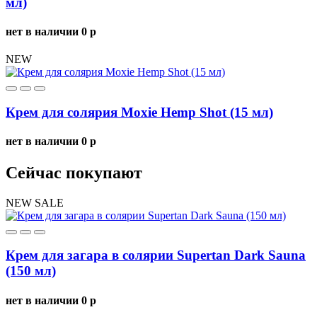
мл)
нет в наличии
0
p
NEW
Крем для солярия Moxie Hemp Shot (15 мл)
нет в наличии
0
p
Сейчас покупают
NEW
SALE
Крем для загара в солярии Supertan Dark Sauna
(150 мл)
нет в наличии
0
p