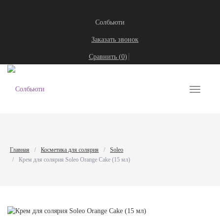
Солбьюти
Заказать звонок
Сравнить (
0
)
Toggle
navigati
Главная
Косметика для солярия
Soleo
Крем для солярия Soleo Orange Cake (15 мл)