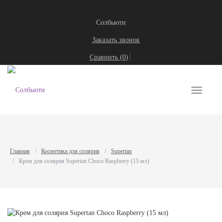
Солбьюти
Заказать звонок
Сравнить (
0
)
Toggle
navigati
Главная
Косметика для солярия
Supertan
Крем для солярия Supertan Choco Raspberry (15 мл)